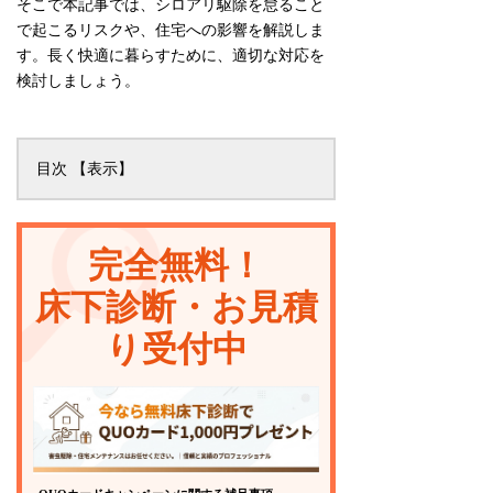
そこで本記事では、シロアリ駆除を怠ること
で起こるリスクや、住宅への影響を解説しま
す。長く快適に暮らすために、適切な対応を
検討しましょう。
目次
シロアリ駆除をしないとどうなる？
シロアリ駆除をしないことで起こる被
完全無料！
害
床下診断・お見積
自分でできるシロアリ対策方法
シロアリ被害を見逃さないためのポイ
り受付中
ント
シロアリ被害に気付いたら早めの駆除
を！