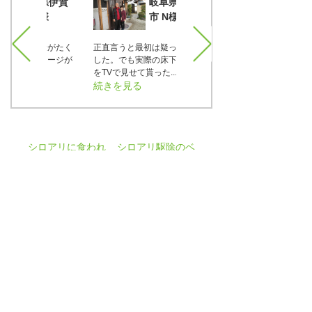
三重県伊賀
岐阜県恵那
 N様
市 N様
はお金がたく
正直言うと最初は疑っていま
3年くらい前に床下点検をし
うイメージが
した。でも実際の床下の写真
てもらいました。その時は何
...
をTVで見せて貰った...
も被害が無かった...
続きを見る
続きを見る
シロアリに食われ
シロアリ駆除のベ
た柱の補修
イト剤とは？
補修の方法や注意
工法とシロアリ対
点を解説
策について解説
シロアリ防除の必要性