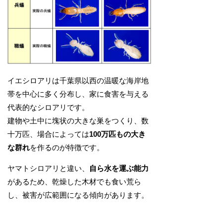
イエシロアリは千葉県以西の温暖な海岸地
帯を中心に多く分布し、家に食害を与える
代表的なシロアリです。
建物や土中に塊状の大きな巣をつくり、数
十万匹、場合によっては
100万匹もの大き
な群れ
を作るのが特徴です。
ヤマトシロアリと違い、
自ら水を運ぶ能力
があるため、乾燥した木材でも食い荒ら
し、被害が広範囲になる傾向があります。