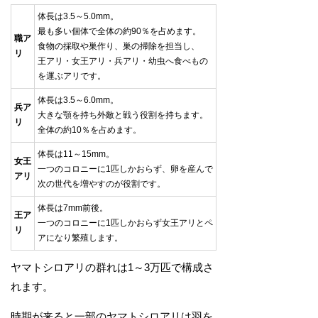
体長は3.5～5.0mm。
最も多い個体で全体の約90％を占めます。
職ア
食物の採取や巣作り、巣の掃除を担当し、
リ
王アリ・女王アリ・兵アリ・幼虫へ食べもの
を運ぶアリです。
体長は3.5～6.0mm。
兵ア
大きな顎を持ち外敵と戦う役割を持ちます。
リ
全体の約10％を占めます。
体長は11～15mm。
女王
一つのコロニーに1匹しかおらず、卵を産んで
アリ
次の世代を増やすのが役割です。
体長は7mm前後。
王ア
一つのコロニーに1匹しかおらず女王アリとペ
リ
アになり繁殖します。
ヤマトシロアリの群れは1～3万匹で構成さ
れます。
時期が来ると一部のヤマトシロアリは羽を