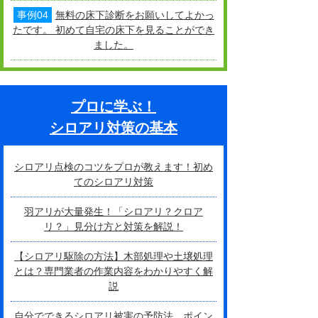
事例04
無料の床下診断をお願いしてよかっ
たです。 初めて自宅の床下を見ることができ
ました。
プロに学ぶ！
シロアリ対策の基本
シロアリ点検のコツをプロが教えます！初め
てのシロアリ対策
羽アリが大量発生！「シロアリ？クロア
リ？」見分け方と対策を解説！
【シロアリ駆除の方法】木部処理や土壌処理
とは？専門業者の作業内容をわかりやすく解
説
自分でできるシロアリ被害の予防法、ポイン