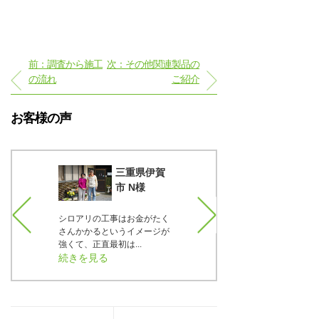
前：調査から施工
次：その他関連製品の
の流れ
ご紹介
お客様の声
知県一宮
三重県伊賀
T様
市 N様
、材料に
シロアリの工事はお金がたく
正直言うと最初は疑っていま
で37年
さんかかるというイメージが
した。でも実際の床下の写真
..
強くて、正直最初は...
をTVで見せて貰った...
続きを見る
続きを見る