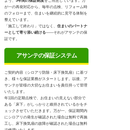
よう、
5年間の保証制度
をご用意しています。万
が一の再発対応から、毎年の点検、リフォーム時
のフォローまで、住まいを継続的に見守る体制を
整えています。
「施工して終わり」ではなく、
住まいのパートナ
ーとして寄り添い続ける
――それがアサンテの保
証です。
アサンテの保証システム
ご契約内容（シロアリ防除・床下換気扇）に基づ
き、様々な保証業務がスタートします。以後、ア
サンテが皆様の大切なお住まいを責任持って管理
いたします。
年1回の定期点検で、お住まいの見えない部分で
ある「床下」がしっかりと維持されているかをチ
ェックさせていただきます。万が一、保証期間内
にシロアリの発生が確認された場合は無料で再施
工し、床下換気扇の故障が確認された場合は無料
で修理いたします。