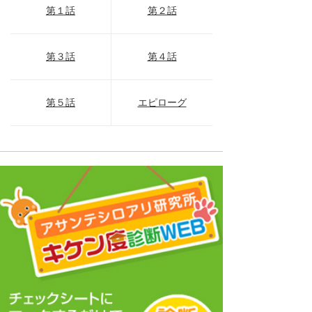
第１話
第２話
第３話
第４話
第５話
エピローグ