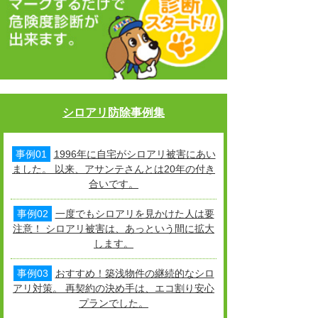
シロアリ防除事例集
事例01
1996年に自宅がシロアリ被害にあい
ました。 以来、アサンテさんとは20年の付き
合いです。
事例02
一度でもシロアリを見かけた人は要
注意！ シロアリ被害は、あっという間に拡大
します。
事例03
おすすめ！築浅物件の継続的なシロ
アリ対策。 再契約の決め手は、エコ割り安心
プランでした。