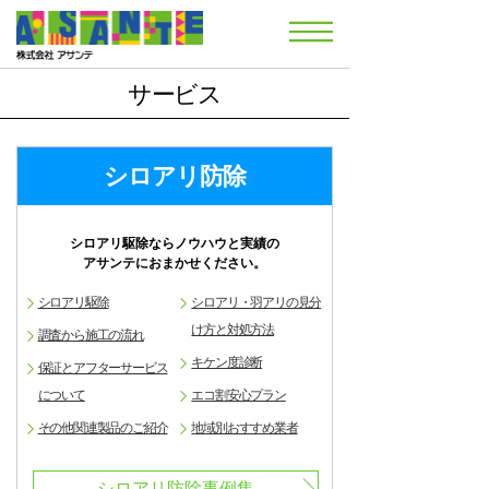
サービス
シロアリ防除
シロアリ駆除ならノウハウと実績の
アサンテにおまかせください。
シロアリ駆除
シロアリ・羽アリの見分
け方と対処方法
調査から施工の流れ
キケン度診断
保証とアフターサービス
について
エコ割安心プラン
その他関連製品のご紹介
地域別おすすめ業者
シロアリ防除事例集