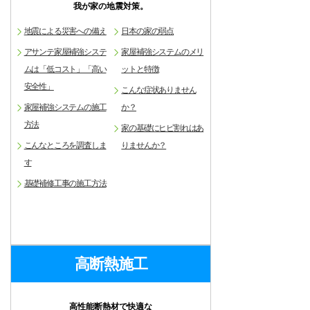
我が家の地震対策。
地震による災害への備え
日本の家の弱点
アサンテ家屋補強システ
家屋補強システムのメリ
ムは「低コスト」「高い
ットと特徴
安全性」
こんな症状ありません
家屋補強システムの施工
か？
方法
家の基礎にヒビ割れはあ
こんなところを調査しま
りませんか？
す
基礎補修工事の施工方法
高断熱施工
高性能断熱材で快適な