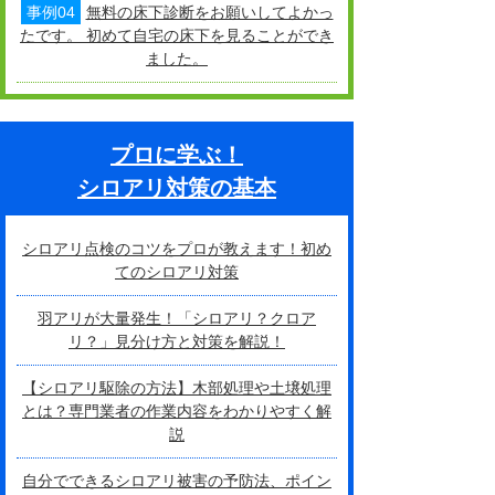
事例04
無料の床下診断をお願いしてよかっ
たです。 初めて自宅の床下を見ることができ
ました。
プロに学ぶ！
シロアリ対策の基本
シロアリ点検のコツをプロが教えます！初め
てのシロアリ対策
羽アリが大量発生！「シロアリ？クロア
リ？」見分け方と対策を解説！
【シロアリ駆除の方法】木部処理や土壌処理
とは？専門業者の作業内容をわかりやすく解
説
自分でできるシロアリ被害の予防法、ポイン