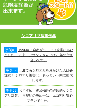
シロアリ防除事例集
事例01
1996年に自宅がシロアリ被害にあい
ました。 以来、アサンテさんとは20年の付き
合いです。
事例02
一度でもシロアリを見かけた人は要
注意！ シロアリ被害は、あっという間に拡大
します。
事例03
おすすめ！築浅物件の継続的なシロ
アリ対策。 再契約の決め手は、エコ割り安心
プランでした。