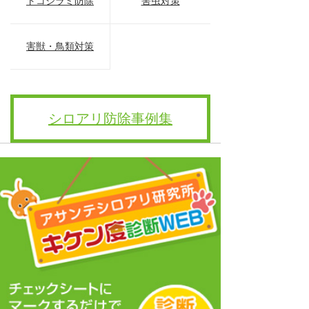
トコジラミ防除
害虫対策
害獣・鳥類対策
シロアリ防除事例集