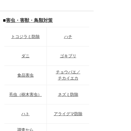
■
害虫・害獣・鳥類対策
トコジラミ防除
ハチ
ダニ
ゴキブリ
チョウバエ／
食品害虫
チカイエカ
毛虫（樹木害虫）
ネズミ防除
ハト
アライグマ防除
調査から