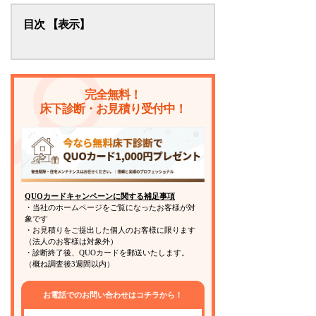
目次
シロアリが発生しない住宅は、ほぼな
い！
完全無料！
シロアリの予防・駆除には検討すべき
床下診断・お見積り受付中！
「時期」がある
木造だけじゃない！ 鉄筋コンクリー
トの家でも予防・駆除は必要
シロアリ駆除をしなければいけない理
由と対策のポイント
QUOカードキャンペーンに関する補足事項
・当社のホームページをご覧になったお客様が対
シロアリ駆除の前に、発生の「予防」
象です
・お見積りをご提出した個人のお客様に限ります
対策が重要
（法人のお客様は対象外）
・診断終了後、QUOカードを郵送いたします。
まとめ
（概ね調査後3週間以内）
お電話でのお問い合わせはコチラから！