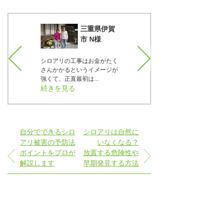
知県一宮
三重県伊賀
T様
市 N様
、材料に
シロアリの工事はお金がたく
正直言うと最初は疑っていま
で37年
さんかかるというイメージが
した。でも実際の床下の写真
..
強くて、正直最初は...
をTVで見せて貰った...
続きを見る
続きを見る
自分でできるシロ
シロアリは自然に
アリ被害の予防法
いなくなる？
ポイントをプロが
放置する危険性や
解説します
早期発見する方法
シロアリ防除の必要性