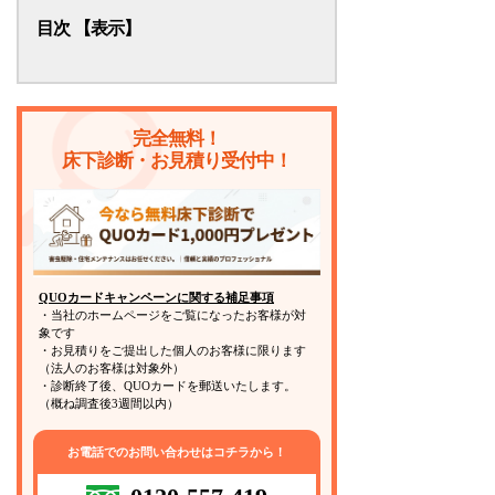
目次
シロアリが来にくい家の特徴
家にシロアリが来ない環境とは？
完全無料！
シロアリ対策で効果的な予防法
床下診断・お見積り受付中！
シロアリの調査を実施するタイミング
シロアリが来ない家にするためにはご
相談を
QUOカードキャンペーンに関する補足事項
・当社のホームページをご覧になったお客様が対
象です
・お見積りをご提出した個人のお客様に限ります
（法人のお客様は対象外）
・診断終了後、QUOカードを郵送いたします。
（概ね調査後3週間以内）
お電話でのお問い合わせはコチラから！