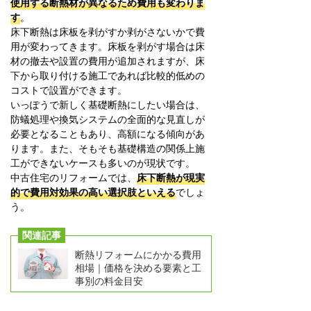
使用する断熱材が異なるため費用も変わりま
す
。
床下断熱は床板を剥がすか剥がさないかで費
用が変わってきます。床板を剥がす場合は床
材の撤去や設置の費用が追加されますが、床
下から取り付ける施工であれば比較的低めの
コストで設置ができます。
いっぽうで新しく基礎断熱にしたい場合は、
防蟻処理や換気システムの全面的な見直しが
必要となることもあり、高額になる傾向があ
ります。また、そもそも基礎構造の関係上施
工ができないケースも多いのが現状です。
中古住宅のリフォームでは、
床下断熱が現実
的で費用対効果の高い選択肢といえる
でしょ
う。
関連記事
断熱リフォームにかかる費用
相場｜価格を決める要素と工
事別の料金目安