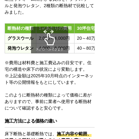
ルと発泡ウレタン、2種類の断熱材で比較して
みました。
断熱材の種類
1㎡あたりの費用
30坪住宅(100㎡)の総額
グラスウール
2,000～4,000円
20～40万円
発泡ウレタン
4,000～8,000円
40～80万円
スクロールできます
※費用は材料費と施工費込みの目安です。住
宅の構造や床下の状況により変動します。
※上記金額は2025年10月時点のインターネッ
ト等の公開情報をもとにしています。
このように断熱材の種類によって価格に差が
ありますので、事前に業者へ使用する断熱材
について確認すると安心です。
施工方法による価格の違い
床下断熱と基礎断熱では、
施工内容や範囲、