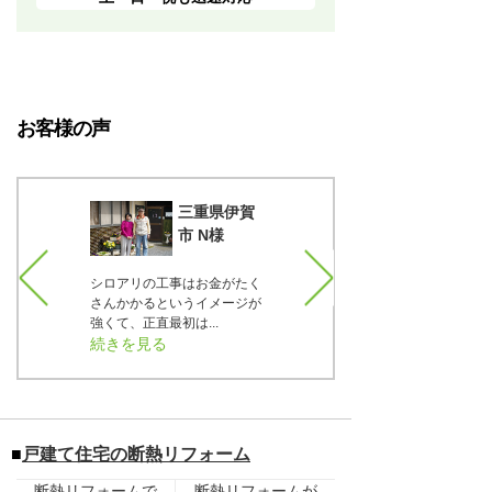
お客様の声
知県一宮
三重県伊賀
T様
市 N様
、材料に
シロアリの工事はお金がたく
正直言うと最初は疑っていま
で37年
さんかかるというイメージが
した。でも実際の床下の写真
..
強くて、正直最初は...
をTVで見せて貰った...
続きを見る
続きを見る
■
戸建て住宅の断熱リフォーム
断熱リフォームで
断熱リフォームが