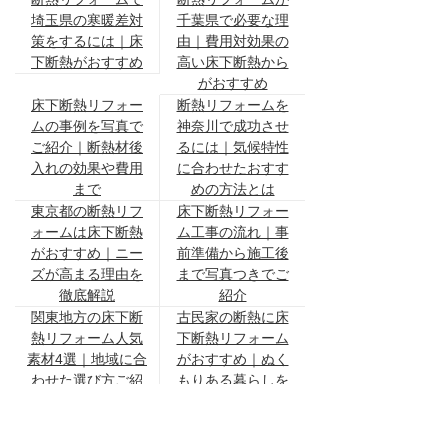
埼玉県の寒暖差対
千葉県で必要な理
策をするには｜床
由｜費用対効果の
下断熱がおすすめ
高い床下断熱から
がおすすめ
床下断熱リフォー
断熱リフォームを
ムの事例を写真で
神奈川で成功させ
ご紹介｜断熱材後
るには｜気候特性
入れの効果や費用
に合わせたおすす
まで
めの方法とは
東京都の断熱リフ
床下断熱リフォー
ォームは床下断熱
ム工事の流れ｜事
がおすすめ｜ニー
前準備から施工後
ズが高まる理由を
まで写真つきでご
徹底解説
紹介
関東地方の床下断
古民家の断熱に床
熱リフォーム人気
下断熱リフォーム
素材4選｜地域に合
がおすすめ｜ぬく
わせた選び方ご紹
もりある暮らしを
介
中古住宅に床下断
床下断熱と基礎断
熱材を後付けする
熱の違いは？費