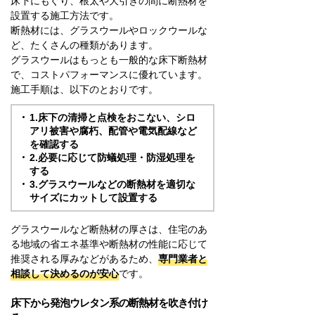
床下にもぐり、根太や大引きの間に断熱材を
設置する施工方法です。
断熱材には、グラスウールやロックウールな
ど、たくさんの種類があります。
グラスウールはもっとも一般的な床下断熱材
で、コストパフォーマンスに優れています。
施工手順は、以下のとおりです。
1.床下の清掃と点検をおこない、シロ
アリ被害や腐朽、配管や電気配線など
を確認する
2.必要に応じて防蟻処理・防湿処理を
する
3.グラスウールなどの断熱材を適切な
サイズにカットして設置する
グラスウールなど断熱材の厚さは、住宅のあ
る地域の省エネ基準や断熱材の性能に応じて
推奨される厚みなどがあるため、
専門業者と
相談して決めるのが安心
です。
床下から発泡ウレタン系の断熱材を吹き付け