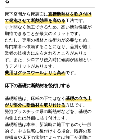
る
床下空間から床裏面に
直接断熱材を吹き付け
て発泡させて断熱効果を高める
工法です。
すき間なく施工できるため、高い断熱性能が
期待できることが最大のメリットです。
ただし、専用の機材と技術力が必要なため、
専門業者へ依頼することになり、品質が施工
業者の技術力に左右されるところがありま
す。また、シロアリ侵入時に確認が困難とい
うデメリットがあります。
費用はグラスウールよりも高め
です。
床下の基礎に断熱材を後付けする
基礎断熱は、床板の下ではなく
基礎の立ち上
がり部分に断熱材を取り付ける
方法です。
発泡プラスチック系の断熱材などを、基礎の
内側または外側に貼り付けます。
基礎断熱は本来、新築時に施工するのが一般
的で、中古住宅に後付けする場合、既存の基
礎構造や床下の状態によっては施工が困難に