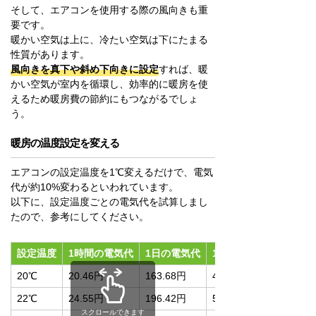
そして、エアコンを使用する際の風向きも重
要です。
暖かい空気は上に、冷たい空気は下にたまる
性質があります。
風向きを真下や斜め下向きに設定
すれば、暖
かい空気が室内を循環し、効率的に暖房を使
えるため暖房費の節約にもつながるでしょ
う。
暖房の温度設定を変える
エアコンの設定温度を1℃変えるだけで、電気
代が約10%変わるといわれています。
以下に、設定温度ごとの電気代を試算しまし
たので、参考にしてください。
設定温度
1時間の電気代
1日の電気代
1か月の電気代
20℃
20.46円
163.68円
4,910.4円
22℃
24.55円
196.42円
5,892.48円
スクロールできます