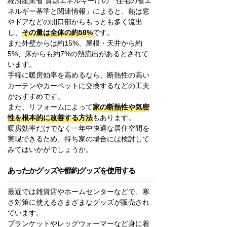
経済産業省 資源エネルギー庁の「住宅の省エ
ネルギー基準と関連情報」によると、熱は窓
やドアなどの開口部からもっとも多く流出
し、
その量は全体の約58%
です。
また外壁からは約15%、屋根・天井から約
5%、床からも約7%の熱流出があるとされて
います。
手軽に暖房効率を高めるなら、断熱性の高い
カーテンやカーペットに交換するなどの工夫
がおすすめです。
また、リフォームによって
家の断熱性や気密
性を根本的に改善する方法
もあります。
暖房効率だけでなく一年中快適な居住空間を
実現できるため、持ち家の場合には検討して
みてはいかがでしょうか。
あったかグッズや節約グッズを使用する
最近では雑貨店やホームセンターなどで、寒
さ対策に使えるさまざまなグッズが販売され
ています。
ブランケットやレッグウォーマーなど身に着