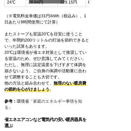
24℃
28.64円
229.15円
6,874.56円
（※電気料金単価は31円/kWh（税込み）、1
日あたり8時間使用にて計算）
またストーブも室温20℃を目安に使うこと
で、年間約200リットルの灯油を節約できると
いった試算もあります。
20℃は環境省が省エネ対策として推奨してい
る室温のため、ぜひ意識してみてください。
ただし、無理に設定温度を下げすぎて体調を
崩さないよう、ご自身の体調や活動量に合わ
せて調整することも大切です。
他の方法と組み合わせて、
無理のない暖房費
の節約を心がけましょう
。
参考：
環境省
「家庭のエネルギー事情を知
る」
省エネエアコンなど電気代の安い暖房器具を
選ぶ