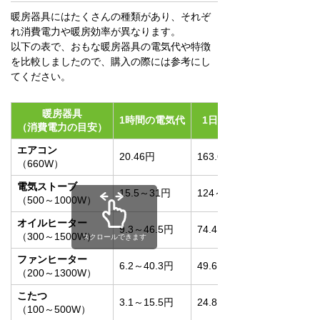
暖房器具にはたくさんの種類があり、それぞ
れ消費電力や暖房効率が異なります。
以下の表で、おもな暖房器具の電気代や特徴
を比較しましたので、購入の際には参考にし
てください。
暖房器具
1時間の電気代
1日の電気代
（消費電力の目安）
エアコン
20.46円
163.68円
（660W）
電気ストーブ
15.5～31円
124～248円
（500～1000W）
オイルヒーター
9.3～46.5円
74.4～372円
（300～1500W）
スクロールできます
ファンヒーター
6.2～40.3円
49.6～322.4円
（200～1300W）
こたつ
3.1～15.5円
24.8～124円
（100～500W）