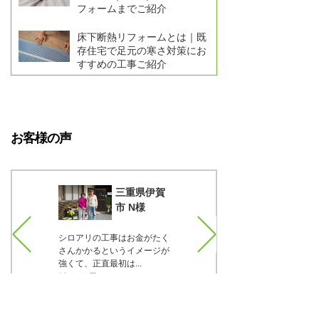
フォームまでご紹介
床下断熱リフォームとは｜既
存住宅で足元の寒さ対策にお
すすめの工事ご紹介
お客様の声
知県一宮
三重県伊賀
T様
市 N様
、材料に
シロアリの工事はお金がたく
正直言うと最初は疑っていま
で37年
さんかかるというイメージが
した。でも実際の床下の写真
..
強くて、正直最初は...
をTVで見せて貰った...
続きを見る
続きを見る