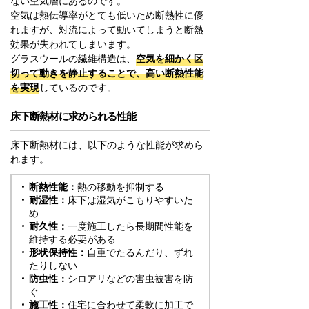
ない空気層にあるのです。
空気は熱伝導率がとても低いため断熱性に優
れますが、対流によって動いてしまうと断熱
効果が失われてしまいます。
グラスウールの繊維構造は、
空気を細かく区
切って動きを静止することで、高い断熱性能
を実現
しているのです。
床下断熱材に求められる性能
床下断熱材には、以下のような性能が求めら
れます。
断熱性能：
熱の移動を抑制する
耐湿性：
床下は湿気がこもりやすいた
め
耐久性：
一度施工したら長期間性能を
維持する必要がある
形状保持性：
自重でたるんだり、ずれ
たりしない
防虫性：
シロアリなどの害虫被害を防
ぐ
施工性：
住宅に合わせて柔軟に加工で