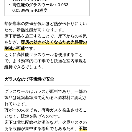
高性能のグラスウール：
0.033～
0.038W/(m･K)程度
熱伝導率の数値が低いほど熱が伝わりにくい
ため、断熱性能が高くなります。
床下断熱を施工することで、床下からの冷気
を防ぎ、
暖房の効きがよくなるため光熱費の
削減が可能
です。
とくに高性能グラスウールを使用すること
で、より効率的に冬季でも快適な室内環境を
維持できるでしょう。
ガラスなので不燃性で安全
グラスウールはガラスが原料であり、一部の
製品は建築基準法で定める不燃材料に認定さ
れています。
万が一の火災でも、有毒ガスを発生させるこ
となく、延焼を防げるのです。
床下は電気配線や給湯管など、火災リスクの
ある設備が集中する場所でもあるため、
不燃