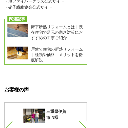
・旭ファイバーグラス公式サイト
・硝子繊維協会公式サイト
関連記事
床下断熱リフォームとは｜既
存住宅で足元の寒さ対策にお
すすめの工事ご紹介
戸建て住宅の断熱リフォーム
｜種類や価格、メリットを徹
底解説
お客様の声
知県一宮
三重県伊賀
T様
市 N様