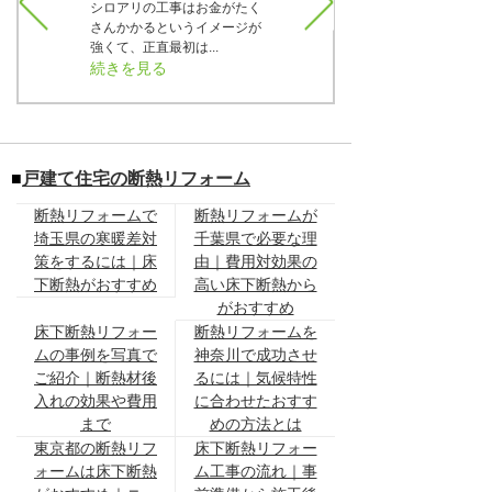
、材料に
シロアリの工事はお金がたく
正直言うと最初は疑っていま
で37年
さんかかるというイメージが
した。でも実際の床下の写真
..
強くて、正直最初は...
をTVで見せて貰った...
続きを見る
続きを見る
■
戸建て住宅の断熱リフォーム
断熱リフォームで
断熱リフォームが
埼玉県の寒暖差対
千葉県で必要な理
策をするには｜床
由｜費用対効果の
下断熱がおすすめ
高い床下断熱から
がおすすめ
床下断熱リフォー
断熱リフォームを
ムの事例を写真で
神奈川で成功させ
ご紹介｜断熱材後
るには｜気候特性
入れの効果や費用
に合わせたおすす
まで
めの方法とは
東京都の断熱リフ
床下断熱リフォー
ォームは床下断熱
ム工事の流れ｜事