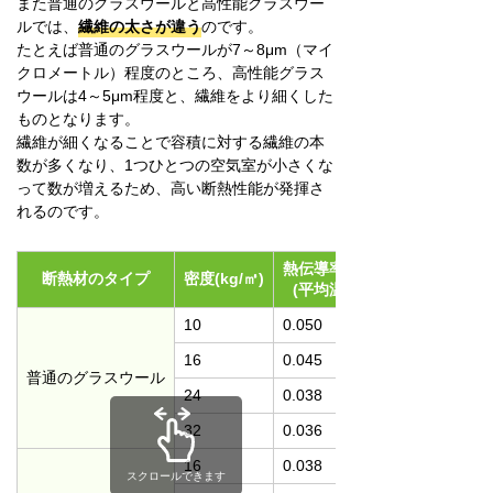
また普通のグラスウールと高性能グラスウー
ルでは、
繊維の太さが違う
のです。
たとえば普通のグラスウールが7～8μm（マイ
クロメートル）程度のところ、高性能グラス
ウールは4～5μm程度と、繊維をより細くした
ものとなります。
繊維が細くなることで容積に対する繊維の本
数が多くなり、1つひとつの空気室が小さくな
って数が増えるため、高い断熱性能が発揮さ
れるのです。
熱伝導率(W/m･K)
断熱材のタイプ
密度(kg/㎥)
(平均温度25℃)
10
0.050
16
0.045
普通のグラスウール
24
0.038
32
0.036
16
0.038
スクロールできます