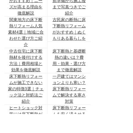
がおすすめ｜ニー
前準備から施工後
ズが高まる理由を
まで写真つきでご
徹底解説
紹介
関東地方の床下断
古民家の断熱に床
熱リフォーム人気
下断熱リフォーム
素材4選｜地域に合
がおすすめ｜ぬく
わせた選び方ご紹
もりある暮らしを
介
中古住宅に床下断
床下断熱と基礎断
熱材を後付けする
熱の違いは？費
方法｜費用相場と
用・効果・選び方
効果を徹底解説
まで徹底解説
床下断熱リフォー
一戸建てはマンシ
ムが施工できない
ョンよりも寒い？
家の特徴3選｜チェ
床下断熱リフォー
ック法と対処法ご
ムで解決する寒さ
紹介
対策
ヒートショック対
床下断熱リフォー
策には床下断熱が
ムを安く済ませる
おすすめ？原因か
方法6選｜費用を抑
ら解決策を徹底解
えるコツと注意点
説
を解説