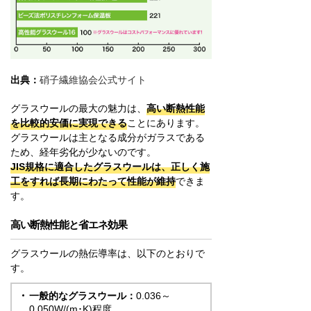
出典：
硝子繊維協会公式サイト
グラスウールの最大の魅力は、
高い断熱性能
を比較的安価に実現できる
ことにあります。
グラスウールは主となる成分がガラスである
ため、経年劣化が少ないのです。
JIS規格に適合したグラスウールは、正しく施
工をすれば長期にわたって性能が維持
できま
す。
高い断熱性能と省エネ効果
グラスウールの熱伝導率は、以下のとおりで
す。
一般的なグラスウール：
0.036～
0.050W/(m･K)程度