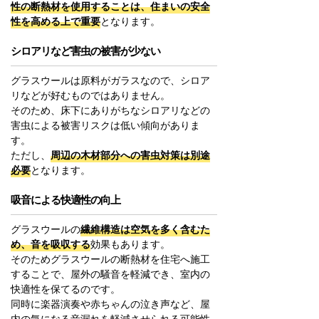
性の断熱材を使用することは、住まいの安全
性を高める上で重要
となります。
シロアリなど害虫の被害が少ない
グラスウールは原料がガラスなので、シロア
リなどが好むものではありません。
そのため、床下にありがちなシロアリなどの
害虫による被害リスクは低い傾向がありま
す。
ただし、
周辺の木材部分への害虫対策は別途
必要
となります。
吸音による快適性の向上
グラスウールの
繊維構造は空気を多く含むた
め、音を吸収する
効果もあります。
そのためグラスウールの断熱材を住宅へ施工
することで、屋外の騒音を軽減でき、室内の
快適性を保てるのです。
同時に楽器演奏や赤ちゃんの泣き声など、屋
内の気になる音漏れを軽減させられる可能性