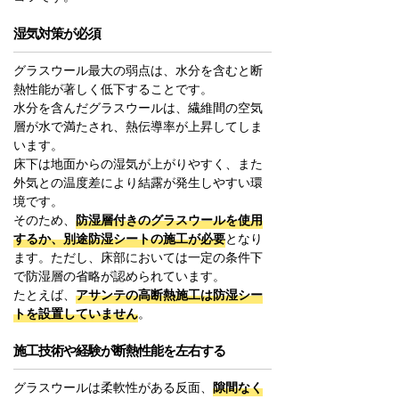
湿気対策が必須
グラスウール最大の弱点は、水分を含むと断
熱性能が著しく低下することです。
水分を含んだグラスウールは、繊維間の空気
層が水で満たされ、熱伝導率が上昇してしま
います。
床下は地面からの湿気が上がりやすく、また
外気との温度差により結露が発生しやすい環
境です。
そのため、
防湿層付きのグラスウールを使用
するか、別途防湿シートの施工が必要
となり
ます。ただし、床部においては一定の条件下
で防湿層の省略が認められています。
たとえば、
アサンテの高断熱施工は防湿シー
トを設置していません
。
施工技術や経験が断熱性能を左右する
グラスウールは柔軟性がある反面、
隙間なく