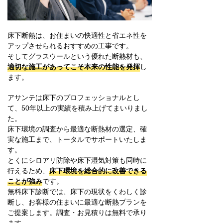
床下断熱は、お住まいの快適性と省エネ性を
アップさせられるおすすめの工事です。
そしてグラスウールという優れた断熱材も、
適切な施工があってこそ本来の性能を発揮
し
ます。
アサンテは床下のプロフェッショナルとし
て、50年以上の実績を積み上げてまいりまし
た。
床下環境の調査から最適な断熱材の選定、確
実な施工まで、トータルでサポートいたしま
す。
とくにシロアリ防除や床下湿気対策も同時に
行えるため、
床下環境を総合的に改善できる
ことが強み
です。
無料床下診断では、床下の現状をくわしく診
断し、お客様の住まいに最適な断熱プランを
ご提案します。調査・お見積りは無料で承り