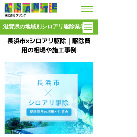
滋賀県の地域別シロアリ駆除業者
長浜市×シロアリ駆除｜駆除費
用の
相場や施工事例