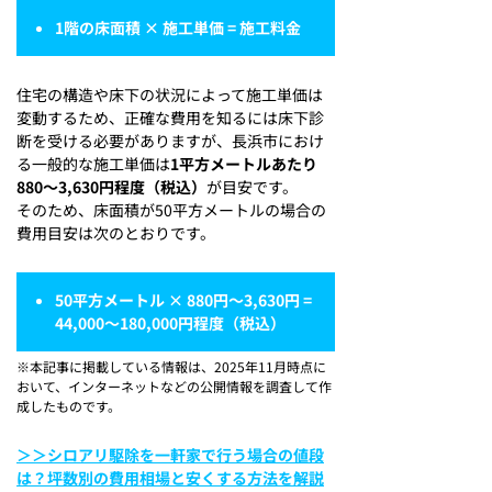
1階の床面積 × 施工単価 = 施工料金
住宅の構造や床下の状況によって施工単価は
変動するため、正確な費用を知るには床下診
断を受ける必要がありますが、長浜市におけ
る一般的な施工単価は
1平方メートルあたり
880
～
3,630
円程度（税込）
が目安です。
そのため、床面積が50平方メートルの場合の
費用目安は次のとおりです。
50平方メートル × 880円～3,630円 =
44,000～180,000円程度（税込）
※本記事に掲載している情報は、2025年11月時点に
おいて、インターネットなどの公開情報を調査して作
成したものです。
＞＞シロアリ駆除を一軒家で行う場合の値段
は？坪数別の費用相場と安くする方法を解説