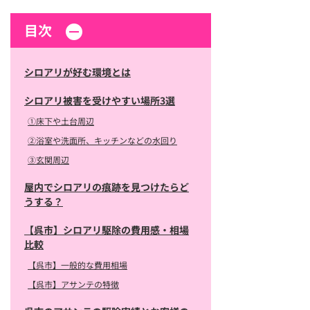
目次
シロアリが好む環境とは
シロアリ被害を受けやすい場所3選
①床下や土台周辺
②浴室や洗面所、キッチンなどの水回り
③玄関周辺
屋内でシロアリの痕跡を見つけたらど
うする？
【呉市】シロアリ駆除の費用感・相場
比較
【呉市】一般的な費用相場
【呉市】アサンテの特徴