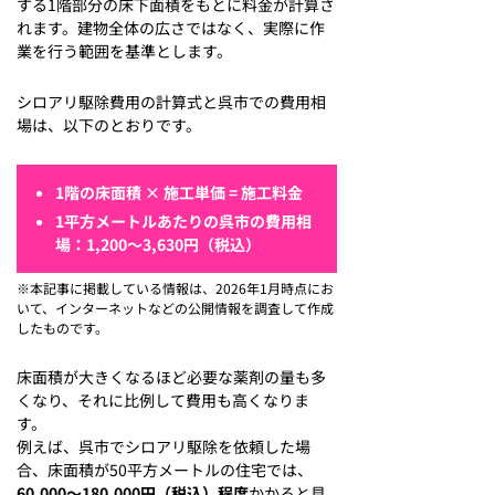
する1階部分の床下面積をもとに料金が計算さ
れます。建物全体の広さではなく、実際に作
業を行う範囲を基準とします。
シロアリ駆除費用の計算式と呉市での費用相
場は、以下のとおりです。
1階の床面積 × 施工単価 = 施工料金
1平方メートルあたりの呉市の費用相
場：
1,200〜3,630円（税込）
※本記事に掲載している情報は、2026年1月時点にお
いて、インターネットなどの公開情報を調査して作成
したものです。
床面積が大きくなるほど必要な薬剤の量も多
くなり、それに比例して費用も高くなりま
す。
例えば、呉市でシロアリ駆除を依頼した場
合、床面積が50平方メートルの住宅では、
60,000〜180,000円（税込）程度
かかると見