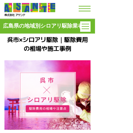
広島県の地域別シロアリ駆除業者
呉市×シロアリ駆除｜駆除費用
の
相場や施工事例