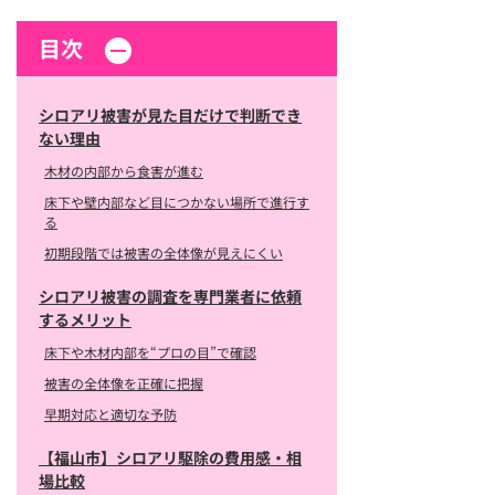
目次
シロアリ被害が見た目だけで判断でき
ない理由
木材の内部から食害が進む
床下や壁内部など目につかない場所で進行す
る
初期段階では被害の全体像が見えにくい
シロアリ被害の調査を専門業者に依頼
するメリット
床下や木材内部を“プロの目”で確認
被害の全体像を正確に把握
早期対応と適切な予防
【福山市】シロアリ駆除の費用感・相
場比較