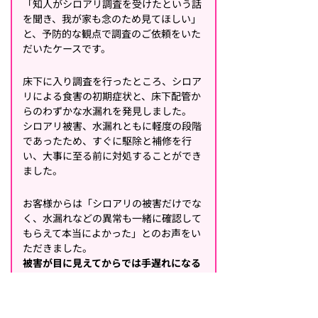
「知人がシロアリ調査を受けたという話
を聞き、我が家も念のため見てほしい」
と、予防的な観点で調査のご依頼をいた
だいたケースです。
床下に入り調査を行ったところ、シロア
リによる食害の初期症状と、床下配管か
らのわずかな水漏れを発見しました。
シロアリ被害、水漏れともに軽度の段階
であったため、すぐに駆除と補修を行
い、大事に至る前に対処することができ
ました。
お客様からは「シロアリの被害だけでな
く、水漏れなどの異常も一緒に確認して
もらえて本当によかった」とのお声をい
ただきました。
被害が目に見えてからでは手遅れになる
可能性
もあります。「うちは大丈夫か
な？」と少しでも気になった際は、住ま
いの健康診断として専門業者へご相談く