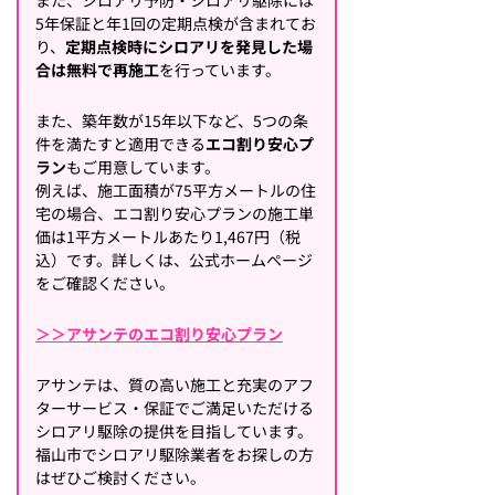
5年保証と年1回の定期点検が含まれてお
り、
定期点検時にシロアリを発見した場
合は無料で再施工
を行っています。
また、築年数が15年以下など、5つの条
件を満たすと適用できる
エコ割り安心プ
ラン
もご用意しています。
例えば、施工面積が75平方メートルの住
宅の場合、エコ割り安心プランの施工単
価は1平方メートルあたり1,467円（税
込）です。詳しくは、公式ホームページ
をご確認ください。
＞＞アサンテのエコ割り安心プラン
アサンテは、質の高い施工と充実のアフ
ターサービス・保証でご満足いただける
シロアリ駆除の提供を目指しています。
福山市でシロアリ駆除業者をお探しの方
はぜひご検討ください。