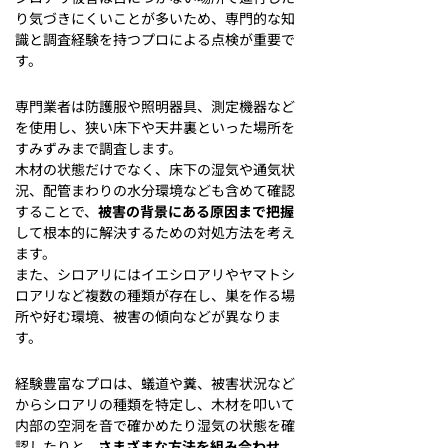
り気づきにくいことが多いため、専門的な知
識と調査経験を持つプロによる点検が重要で
す。
専門業者は防護服や照明器具、測定機器など
を使用し、狭い床下や天井裏といった場所を
すみずみまで調査します。
木材の状態だけでなく、床下の湿気や通気状
況、配管まわりの水分環境なども含めて確認
することで、
被害の背景にある原因まで把握
して根本的に解決するための対処方法を考え
ます。
また、シロアリにはイエシロアリやヤマトシ
ロアリなど複数の種類が存在し、巣を作る場
所や好む環境、被害の傾向などが異なりま
す。
経験豊富なプロは、蟻道や糞、被害状況など
からシロアリの種類を特定し、木材を叩いて
内部の空洞を音で確かめたり湿気の状態を確
認したりと、
さまざまな方法を組み合わせ