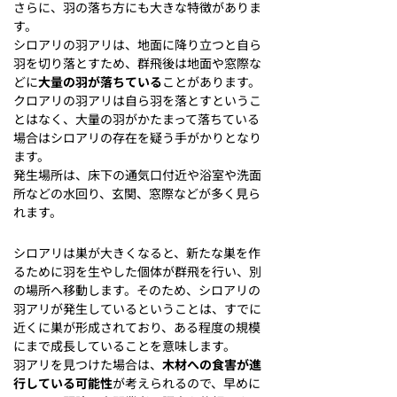
さらに、羽の落ち方にも大きな特徴がありま
す。
シロアリの羽アリは、地面に降り立つと自ら
羽を切り落とすため、群飛後は地面や窓際な
どに
大量の羽が落ちている
ことがあります。
クロアリの羽アリは自ら羽を落とすというこ
とはなく、大量の羽がかたまって落ちている
場合はシロアリの存在を疑う手がかりとなり
ます。
発生場所は、床下の通気口付近や浴室や洗面
所などの水回り、玄関、窓際などが多く見ら
れます。
シロアリは巣が大きくなると、新たな巣を作
るために羽を生やした個体が群飛を行い、別
の場所へ移動します。そのため、シロアリの
羽アリが発生しているということは、すでに
近くに巣が形成されており、ある程度の規模
にまで成長していることを意味します。
羽アリを見つけた場合は、
木材への食害が進
行している可能性
が考えられるので、早めに