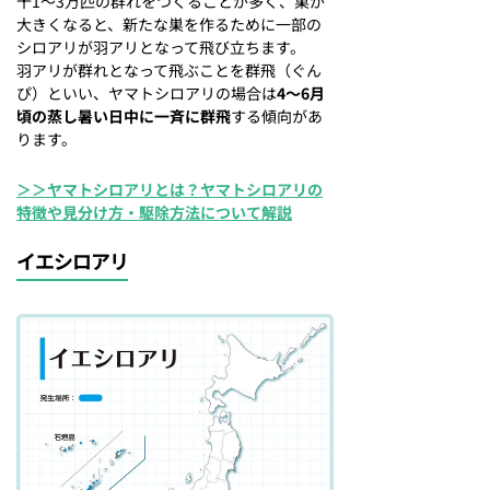
十1〜3万匹の群れをつくることが多く、巣が
大きくなると、新たな巣を作るために一部の
シロアリが羽アリとなって飛び立ちます。
羽アリが群れとなって飛ぶことを群飛（ぐん
ぴ）といい、ヤマトシロアリの場合は
4〜6月
頃の蒸し暑い日中に一斉に群飛
する傾向があ
ります。
＞＞ヤマトシロアリとは？ヤマトシロアリの
特徴や見分け方・駆除方法について解説
イエシロアリ