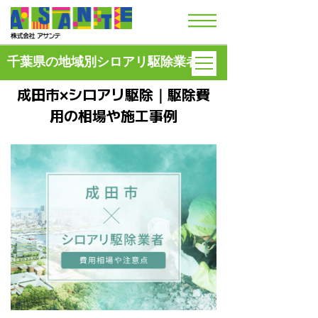
千葉県の地域別シロアリ駆除業者
成田市×シロアリ駆除｜駆除費
用の
相場や施工事例