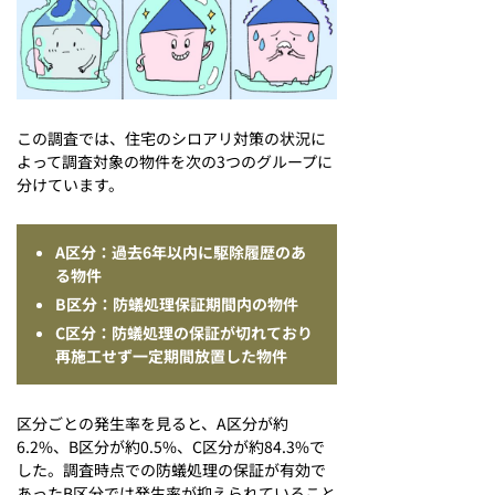
この調査では、住宅のシロアリ対策の状況に
よって調査対象の物件を次の3つのグループに
分けています。
A区分：過去6年以内に駆除履歴のあ
る物件
B区分：防蟻処理保証期間内の物件
C区分：防蟻処理の保証が切れており
再施工せず一定期間放置した物件
区分ごとの発生率を見ると、A区分が約
6.2%、B区分が約0.5%、C区分が約84.3%で
した。調査時点での防蟻処理の保証が有効で
あったB区分では発生率が抑えられていること