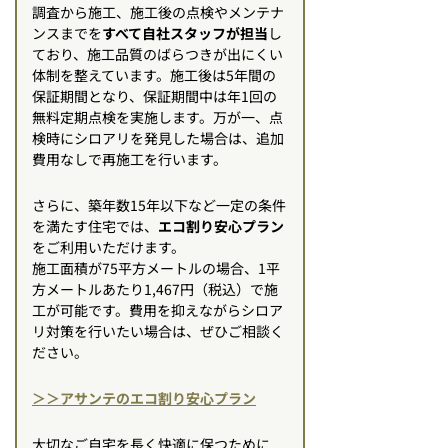
調査から施工、施工後の点検やメンテナ
ンスまでを
すべて自社スタッフが担当
し
ており、施工品質のばらつきが出にくい
体制を整えています。施工後は5年間の
保証期間となり、保証期間中は年1回の
無料定期点検を実施します。万が一、点
検時にシロアリを発見した場合は、追加
費用なしで再施工を行います。
さらに、築年数15年以下など一定の条件
を満たす住宅では、
エコ割り安心プラン
をご利用いただけます。
施工面積が75平方メートルの場合、1平
方メートルあたり1,467円（税込）で施
工が可能です。費用を抑えながらシロア
リ対策を行いたい場合は、ぜひご相談く
ださい。
＞＞アサンテのエコ割り安心プラン
大切なご自宅を長く快適に保つために