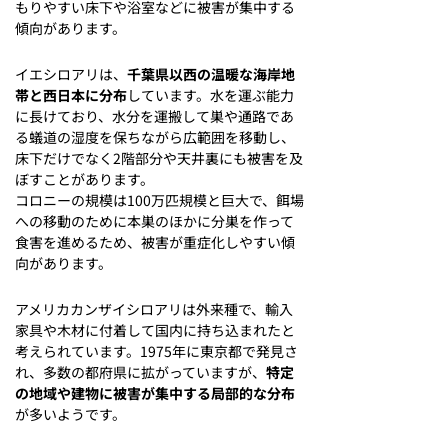
もりやすい床下や浴室などに被害が集中する
傾向があります。
イエシロアリは、
千葉県以西の温暖な海岸地
帯と西日本に分布
しています。水を運ぶ能力
に長けており、水分を運搬して巣や通路であ
る蟻道の湿度を保ちながら広範囲を移動し、
床下だけでなく2階部分や天井裏にも被害を及
ぼすことがあります。
コロニーの規模は100万匹規模と巨大で、餌場
への移動のために本巣のほかに分巣を作って
食害を進めるため、被害が重症化しやすい傾
向があります。
アメリカカンザイシロアリは外来種で、輸入
家具や木材に付着して国内に持ち込まれたと
考えられています。1975年に東京都で発見さ
れ、多数の都府県に拡がっていますが、
特定
の地域や建物に被害が集中する局部的な分布
が多いようです。