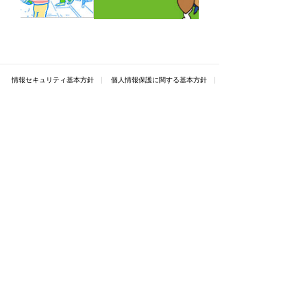
情報セキュリティ基本方針
個人情報保護に関する基本方針
利用規約
関連リンク
サービス
シロアリ防除
湿気対策
地震対策
高断熱施工
リフォーム・新築・
害虫・害獣・
太陽光発電システム
鳥類対策
お客様の声
安心・高品質の