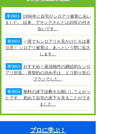
事例01
1996年に自宅がシロアリ被害にあい
ました。 以来、アサンテさんとは20年の付き
合いです。
事例02
一度でもシロアリを見かけた人は要
注意！ シロアリ被害は、あっという間に拡大
します。
事例03
おすすめ！築浅物件の継続的なシロ
アリ対策。 再契約の決め手は、エコ割り安心
プランでした。
事例04
無料の床下診断をお願いしてよかっ
たです。 初めて自宅の床下を見ることができ
ました。
プロに学ぶ！