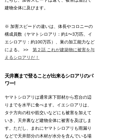
たらし、加害スピードは速く、被害は激烈で
建物全体に及びます。
※ 加害スピードの違いは、体長やコロニーの
構成員数（ヤマトシロアリ：約1〜3万匹、イ
エシロアリ：約100万匹）、巣の加工能力など
による。 >>
第２話 これが建築物に被害を与
えるシロアリだ！
天井裏まで登ることが出来るシロアリのパ
ワー!
ヤマトシロアリは通常床下部材から窓台の辺
りまでを水平に食べます。イエシロアリは、
タテ方向の柱や筋交いなどにも被害を加えて
いき、天井裏など建物全体に被害を及ぼしま
す。ただし、まれにヤマトシロアリも雨漏り
などで天井部分の木材が水分を含んでいる場