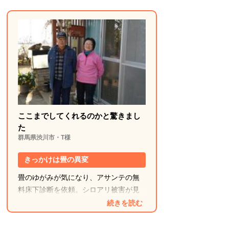
保証期間中は定期点検があるので安
心
薬剤も安全とのとで安心してお願いで
きました。定期点検があることで、こ
れからも安心して暮らせます。
ここまでしてくれるのかと驚きまし
た
群馬県渋川市・T様
きっかけは畳の異変
畳のゆがみが気になり、アサンテの無
料床下診断を依頼。シロアリ被害が見
つかり、すぐに対策をお願いしまし
続きを読む
た。