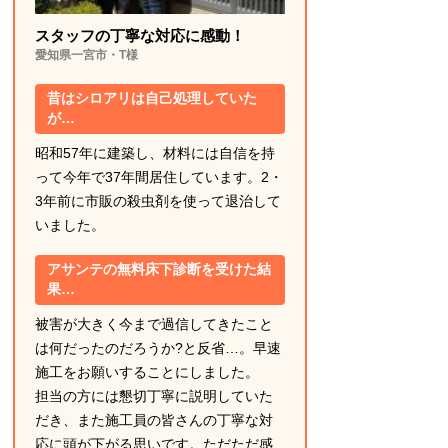
スタッフの丁寧な対応に感動！
愛知県一宮市・T様
昔はシロアリは自己処理していた
が…
昭和57年に建築し、材料には自信を持
って今年で37年間居住しています。2・
3年前に市販の殺虫剤を使って退治して
いました。
アサンテの無料床下診断を受けた結
果…
被害が大きく今まで過信してきたこと
は何だったのだろうか?と反省…。早速
施工をお願いすることにしました。
担当の方には懇切丁寧に説明していた
だき、また施工員の皆さんの丁寧な対
応に頭が下がる思いです。ただただ感