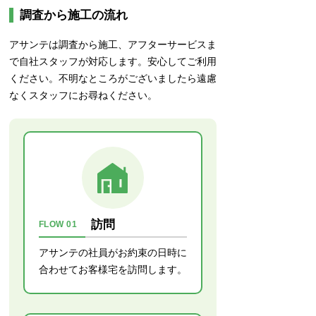
作業員の方は丁寧で安心
調査から施工の流れ
施工員の方は非常に丁寧で、作業の様
アサンテは調査から施工、アフターサービスま
子を逐一報告してくれて、安心して任
で自社スタッフが対応します。安心してご利用
せることができました。
ください。不明なところがございましたら遠慮
なくスタッフにお尋ねください。
訪問
FLOW 01
アサンテの社員がお約束の日時に
合わせてお客様宅を訪問します。