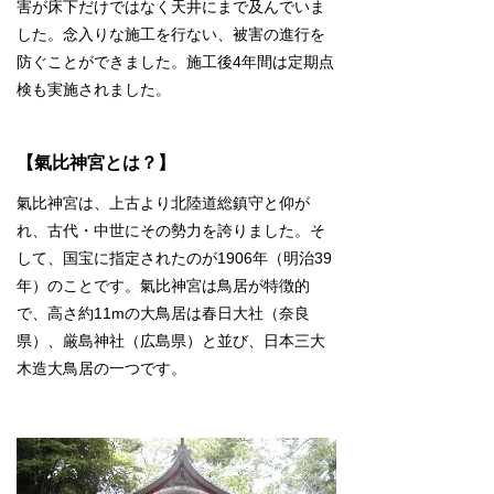
害が床下だけではなく天井にまで及んでいま
した。念入りな施工を行ない、被害の進行を
防ぐことができました。施工後4年間は定期点
検も実施されました。
【氣比神宮とは？】
氣比神宮は、上古より北陸道総鎮守と仰が
れ、古代・中世にその勢力を誇りました。そ
して、国宝に指定されたのが1906年（明治39
年）のことです。氣比神宮は鳥居が特徴的
で、高さ約11mの大鳥居は春日大社（奈良
県）、厳島神社（広島県）と並び、日本三大
木造大鳥居の一つです。