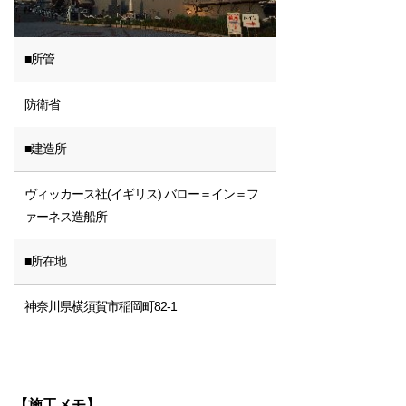
■所管
防衛省
■建造所
ヴィッカース社(イギリス) バロー＝イン＝フ
ァーネス造船所
■所在地
神奈川県横須賀市稲岡町82-1
【施工メモ】