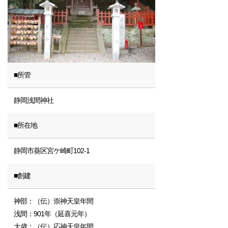
■所管
静岡浅間神社
■所在地
静岡市葵区宮ケ崎町102-1
■創建
神部：（伝）崇神天皇年間
浅間：901年（延喜元年）
大歳：（伝）応神天皇年間