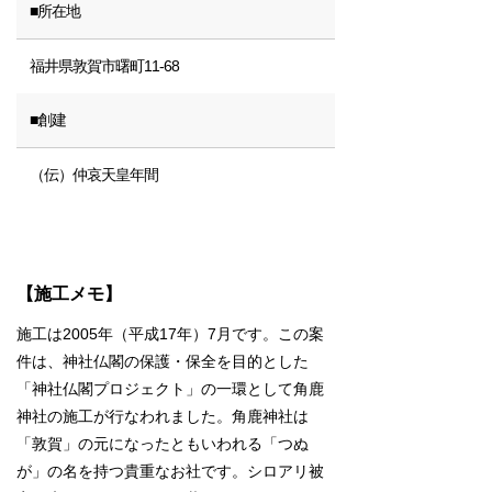
■所在地
福井県敦賀市曙町11-68
■創建
（伝）仲哀天皇年間
【施工メモ】
施工は2005年（平成17年）7月です。この案
件は、神社仏閣の保護・保全を目的とした
「神社仏閣プロジェクト」の一環として角鹿
神社の施工が行なわれました。角鹿神社は
「敦賀」の元になったともいわれる「つぬ
が」の名を持つ貴重なお社です。シロアリ被