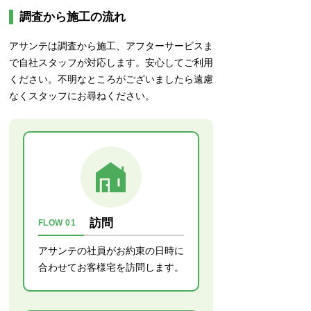
作業員の方は丁寧で安心
調査から施工の流れ
施工員の方は非常に丁寧で、作業の様
アサンテは調査から施工、アフターサービスま
子を逐一報告してくれて、安心して任
で自社スタッフが対応します。安心してご利用
せることができました。
ください。不明なところがございましたら遠慮
なくスタッフにお尋ねください。
訪問
FLOW 01
アサンテの社員がお約束の日時に
合わせてお客様宅を訪問します。