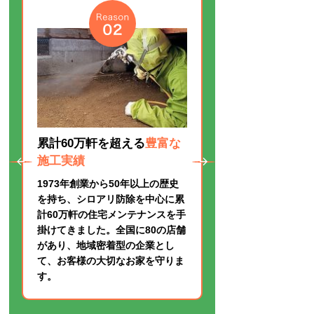
5年保証・
年1回の無料点検
付き
シロアリ防除は施工を行ってから
5年間が保証期間です。その間に
症状が出た場合は無償で再施工を
行います。
また、保証期間中は年1回の定期
点検（エコ割プランは5年で2回）
を行い、施工後の状態確認と総合
的なメンテナンスを実施いたしま
す。