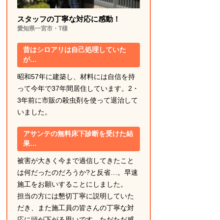
スタッフの丁寧な対応に感動！
愛知県一宮市・T様
昔はシロアリは自己処理していた
が…
昭和57年に建築し、材料には自信を持
って今年で37年間居住しています。2・
3年前に市販の殺虫剤を使って退治して
いました。
アサンテの無料床下診断を受けた結
果…
被害が大きく今まで過信してきたこと
は何だったのだろうか?と反省…。早速
施工をお願いすることにしました。
担当の方には懇切丁寧に説明していた
だき、また施工員の皆さんの丁寧な対
応に頭が下がる思いです。ただただ感