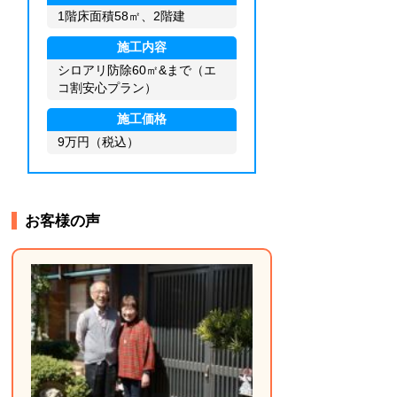
1階床面積58㎡、1階建
施工内容
シロアリ防除46㎡、付属建物
（土間）12㎡
施工価格
19万円（税込）
…
お客様の声