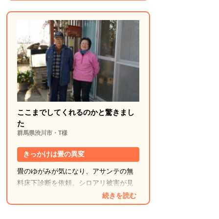
保証期間中は定期点検があるので安
心
薬剤も安全とのとで安心してお願いで
きました。定期点検があることで、こ
れからも安心して暮らせます。
ここまでしてくれるのかと驚きまし
た
群馬県渋川市・T様
きっかけは畳の異変
畳のゆがみが気になり、アサンテの無
料床下診断を依頼。シロアリ被害が見
つかり、すぐに対策をお願いしまし
続きを読む
た。