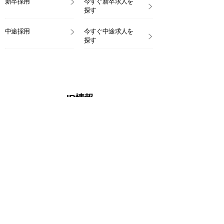
新卒採用
今すぐ新卒求人を
探す
中途採用
今すぐ中途求人を
探す
IR情報
トップメッセージ
会社概要
経営理念・ビジョ
沿革
ン・経営方針
事業のご紹介
コーポレート・
ガバナンス
株主・投資家等との
株主メモ
対話の実施状況