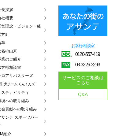
社長挨拶
会社概要
経営理念・ビジョン・経
営方針
沿革
お客様相談室
社名の由来
0120-557-419
事業のご紹介
03-3226-3293
お客様相談室
シロアリ
バスターズ
サービスのご相談は
こちら
探知犬チーム
くんくんズ
サステナビリティ
Q&A
環境への取り組み
社会貢献への
取り組み
アサンテ
スポーツパー
ク
CM紹介