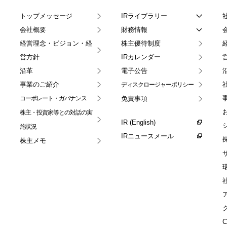
トップメッセージ
IRライブラリー
会社概要
財務情報
経営理念・ビジョン・経
株主優待制度
営方針
IRカレンダー
沿革
電子公告
事業のご紹介
ディスクロージャー
ポリシー
コーポレート・
ガバナンス
免責事項
株主・投資家等との
対話の実
IR (English)
施状況
IRニュースメール
株主メモ